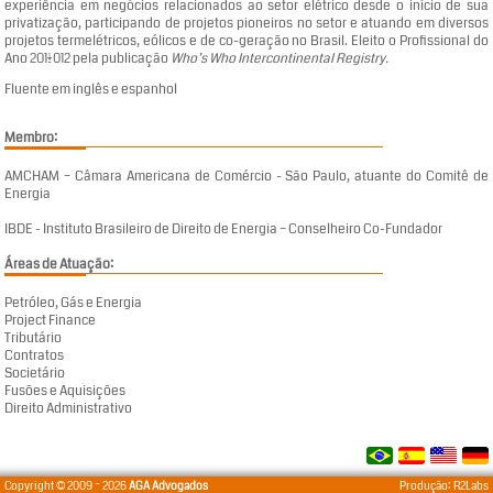
experiência em negócios relacionados ao setor elétrico desde o início de sua
privatização, participando de projetos pioneiros no setor e atuando em diversos
projetos termelétricos, eólicos e de co-geração no Brasil. Eleito o Profissional do
Ano 2011/2012 pela publicação
Who’s Who Intercontinental Registry.
Fluente em inglês e espanhol
Membro:
AMCHAM – Câmara Americana de Comércio - São Paulo, atuante do Comitê de
Energia
IBDE - Instituto Brasileiro de Direito de Energia – Conselheiro Co-Fundador
Áreas de Atuação:
Petróleo, Gás e Energia
Project Finance
Tributário
Contratos
Societário
Fusões e Aquisições
Direito Administrativo
Copyright © 2009 ~ 2026
AGA Advogados
Produção:
R2Labs