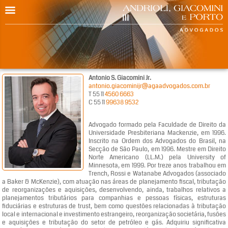
Antonio S. Giacomini Jr.
antonio.giacominijr@agaadvogados.com.br
T 55 11
4560 6663
C 55 11
99638 9532
Advogado formado pela Faculdade de Direito da
Universidade Presbiteriana Mackenzie, em 1996.
Inscrito na Ordem dos Advogados do Brasil, na
Secção de São Paulo, em 1996. Mestre em Direito
Norte Americano (LL.M.) pela University of
Minnesota, em 1999. Por treze anos trabalhou em
Trench, Rossi e Watanabe Advogados (associado
a Baker & McKenzie), com atuação nas áreas de planejamento fiscal, tributação
de reorganizações e aquisições, desenvolvendo, ainda, trabalhos relativos a
planejamentos tributários para companhias e pessoas físicas, estruturas
fiduciárias e estruturas de trust, bem como questões relacionadas à tributação
local e internacional e investimento estrangeiro, reorganização societária, fusões
e aquisições e tributação do setor de petróleo e gás. Adquiriu significativa